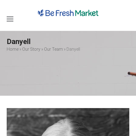
Open
Close
mobile
mobile
Danyell
menu
menu
Home
»
Our Story
»
Our Team
»
Danyell